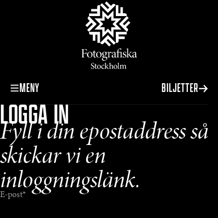
MENY
BILJETTER
LOGGA IN
Fyll i din epostaddress så
skickar vi en
inloggningslänk.
E-post
*