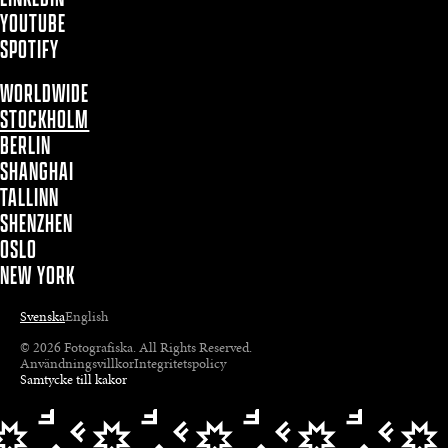
YOUTUBE
SPOTIFY
WORLDWIDE
STOCKHOLM
BERLIN
SHANGHAI
TALLINN
SHENZHEN
OSLO
NEW YORK
Svenska
English
© 2026 Fotografiska. All Rights Reserved.
Användningsvillkor
Integritetspolicy
Samtycke till kakor