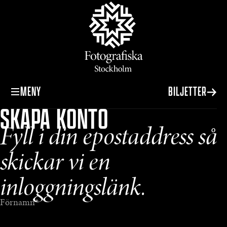
MENY
BILJETTER
SKAPA KONTO
Fyll i din epostaddress så
skickar vi en
inloggningslänk.
Förnamn
*