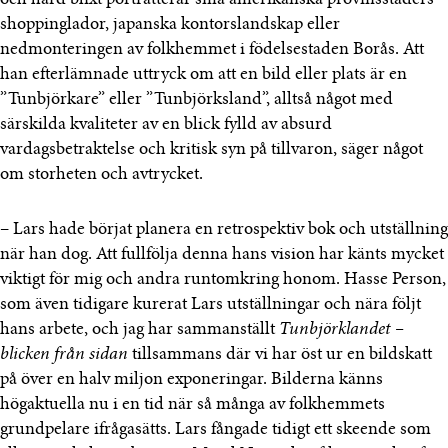
och hård blixt porträtterar små amerikanska provinsstäders
shoppinglador, japanska kontorslandskap eller
nedmonteringen av folkhemmet i födelsestaden Borås. Att
han efterlämnade uttryck om att en bild eller plats är en
”Tunbjörkare” eller ”Tunbjörksland”, alltså något med
särskilda kvaliteter av en blick fylld av absurd
vardagsbetraktelse och kritisk syn på tillvaron, säger något
om storheten och avtrycket.
– Lars hade börjat planera en retrospektiv bok och utställning
när han dog. Att fullfölja denna hans vision har känts mycket
viktigt för mig och andra runtomkring honom. Hasse Person,
som även tidigare kurerat Lars utställningar och nära följt
hans arbete, och jag har sammanställt
Tunbjörklandet –
blicken från sidan
tillsammans där vi har öst ur en bildskatt
på över en halv miljon exponeringar. Bilderna känns
högaktuella nu i en tid när så många av folkhemmets
grundpelare ifrågasätts. Lars fångade tidigt ett skeende som