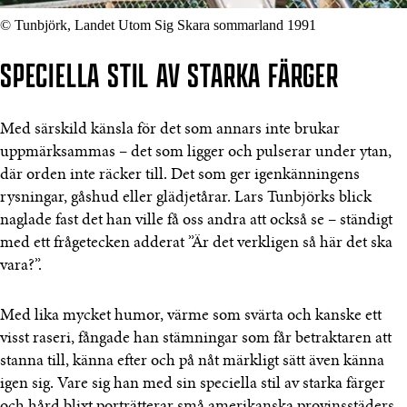
© Tunbjörk, Landet Utom Sig Skara sommarland 1991
SPECIELLA STIL AV STARKA FÄRGER
Med särskild känsla för det som annars inte brukar
uppmärksammas – det som ligger och pulserar under ytan,
där orden inte räcker till. Det som ger igenkänningens
rysningar, gåshud eller glädjetårar. Lars Tunbjörks blick
naglade fast det han ville få oss andra att också se – ständigt
med ett frågetecken adderat ”Är det verkligen så här det ska
vara?”.
Med lika mycket humor, värme som svärta och kanske ett
visst raseri, fångade han stämningar som får betraktaren att
stanna till, känna efter och på nåt märkligt sätt även känna
igen sig. Vare sig han med sin speciella stil av starka färger