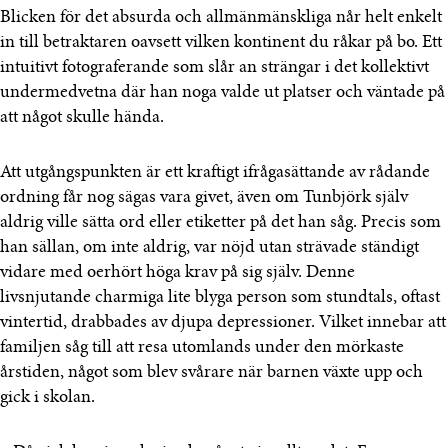
Blicken för det absurda och allmänmänskliga når helt enkelt
in till betraktaren oavsett vilken kontinent du råkar på bo. Ett
intuitivt fotograferande som slår an strängar i det kollektivt
undermedvetna där han noga valde ut platser och väntade på
att något skulle hända.
Att utgångspunkten är ett kraftigt ifrågasättande av rådande
ordning får nog sägas vara givet, även om Tunbjörk själv
aldrig ville sätta ord eller etiketter på det han såg. Precis som
han sällan, om inte aldrig, var nöjd utan strävade ständigt
vidare med oerhört höga krav på sig själv. Denne
livsnjutande charmiga lite blyga person som stundtals, oftast
vintertid, drabbades av djupa depressioner. Vilket innebar att
familjen såg till att resa utomlands under den mörkaste
årstiden, något som blev svårare när barnen växte upp och
gick i skolan.