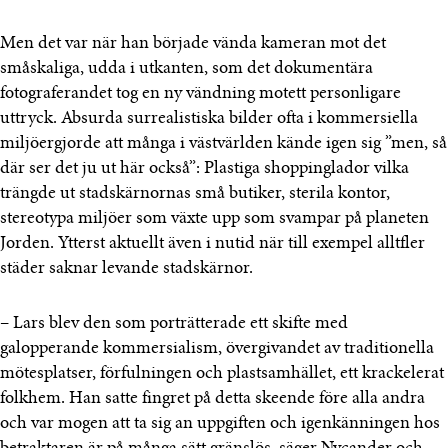
Men det var när han började vända kameran mot det
småskaliga, udda i utkanten, som det dokumentära
fotograferandet tog en ny vändning motett personligare
uttryck. Absurda surrealistiska bilder ofta i kommersiella
miljöergjorde att många i västvärlden kände igen sig ”men, så
där ser det ju ut här också”: Plastiga shoppinglador vilka
trängde ut stadskärnornas små butiker, sterila kontor,
stereotypa miljöer som växte upp som svampar på planeten
Jorden. Ytterst aktuellt även i nutid när till exempel alltfler
städer saknar levande stadskärnor.
– Lars blev den som porträtterade ett skifte med
galopperande kommersialism, övergivandet av traditionella
mötesplatser, förfulningen och plastsamhället, ett krackelerat
folkhem. Han satte fingret på detta skeende före alla andra
och var mogen att ta sig an uppgiften och igenkänningen hos