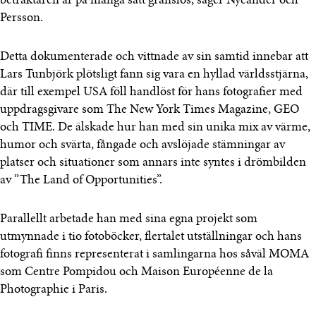
betraktaren är på många sätt gränslös, säger Nycander och
Persson.
Detta dokumenterade och vittnade av sin samtid innebar att
Lars Tunbjörk plötsligt fann sig vara en hyllad världsstjärna,
där till exempel USA föll handlöst för hans fotografier med
uppdragsgivare som The New York Times Magazine, GEO
och TIME. De älskade hur han med sin unika mix av värme,
humor och svärta, fångade och avslöjade stämningar av
platser och situationer som annars inte syntes i drömbilden
av ”The Land of Opportunities”.
Parallellt arbetade han med sina egna projekt som
utmynnade i tio fotoböcker, flertalet utställningar och hans
fotografi finns representerat i samlingarna hos såväl MOMA
som Centre Pompidou och Maison Européenne de la
Photographie i Paris.