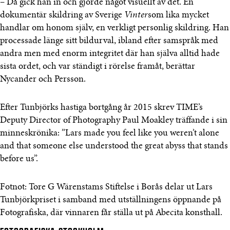
– Då gick han in och gjorde något visuellt av det. En
dokumentär skildring av Sverige
Vinter
som lika mycket
handlar om honom själv, en verkligt personlig skildring. Han
processade länge sitt bildurval, ibland efter samspråk med
andra men med enorm integritet där han själva alltid hade
sista ordet, och var ständigt i rörelse framåt, berättar
Nycander och Persson.
Efter Tunbjörks hastiga bortgång år 2015 skrev TIME’s
Deputy Director of Photography Paul Moakley träffande i sin
minneskrönika: ”Lars made you feel like you weren’t alone
and that someone else understood the great abyss that stands
before us”.
Fotnot: Tore G Wärenstams Stiftelse i Borås delar ut Lars
Tunbjörkpriset i samband med utställningens öppnande på
Fotografiska, där vinnaren får ställa ut på Abecita konsthall.