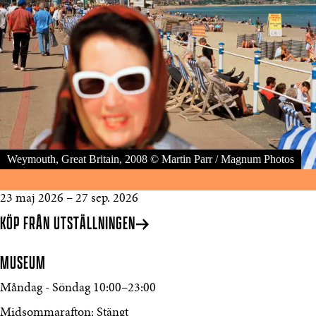
Weymouth, Great Britain, 2008 © Martin Parr / Magnum Photos
23 maj 2026
–
27 sep. 2026
KÖP FRÅN UTSTÄLLNINGEN
MUSEUM
Måndag - Söndag
10:00
–
23:00
Midsommarafton: Stängt