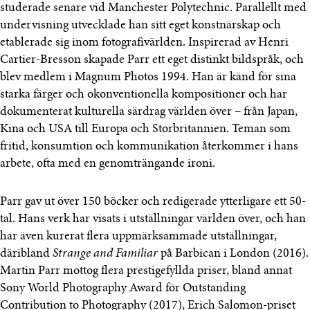
studerade senare vid Manchester Polytechnic. Parallellt med
undervisning utvecklade han sitt eget konstnärskap och
etablerade sig inom fotografivärlden. Inspirerad av Henri
Cartier-Bresson skapade Parr ett eget distinkt bildspråk, och
blev medlem i Magnum Photos 1994. Han är känd för sina
starka färger och okonventionella kompositioner och har
dokumenterat kulturella särdrag världen över – från Japan,
Kina och USA till Europa och Storbritannien. Teman som
fritid, konsumtion och kommunikation återkommer i hans
arbete, ofta med en genomträngande ironi.
Parr gav ut över 150 böcker och redigerade ytterligare ett 50-
tal. Hans verk har visats i utställningar världen över, och han
har även kurerat flera uppmärksammade utställningar,
däribland
Strange and Familiar
på Barbican i London (2016).
Martin Parr mottog flera prestigefyllda priser, bland annat
Sony World Photography Award för Outstanding
Contribution to Photography (2017), Erich Salomon-priset