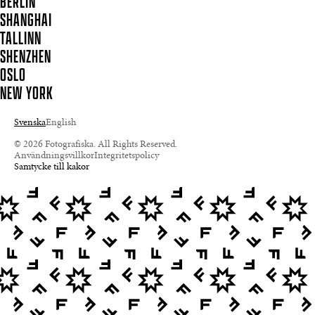
BERLIN
SHANGHAI
TALLINN
SHENZHEN
OSLO
NEW YORK
Svenska
English
© 2026 Fotografiska. All Rights Reserved.
Användningsvillkor
Integritetspolicy
Samtycke till kakor