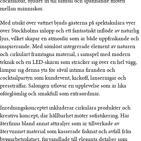
cocktailbar, bjuder in till samtal och spännande möten
mellan människor.
Med utsikt över vattnet bjuds gästerna på spektakulära vyer
över Stockholms inlopp och ett fantastiskt inflöde av naturlig
ljus, vilket skapar en atmosfär som är både uppfriskande och
inspirerande. Med sömlöst integrerade element av naturen
och cirkulärt framtagna material, i samspel med modern
teknik och en LED-skärm som sträcker sig över en hel vägg,
lämpar sig denna yta för såväl intima firanden och
cocktailpartyn som kundevent, kickoff, lanseringar och
pressträffar. Salongen utlovar en upplevelse som är lika
oförglömlig och smakfull som extraordinär.
Inredningskonceptet inkluderar cirkulära produkter och
kreativa koncept, där hållbarhet möter sofistikering. Här
återfinns bland annat attiraljer som är tillverkade av
återvunnet material som kasserade fisknät och avfall från
byggarbetsplatser, förvandlade till eleganta detaljer som