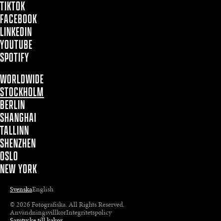
TIKTOK
FACEBOOK
LINKEDIN
YOUTUBE
SPOTIFY
WORLDWIDE
STOCKHOLM
BERLIN
SHANGHAI
TALLINN
SHENZHEN
OSLO
NEW YORK
Svenska
English
© 2026 Fotografiska. All Rights Reserved.
Användningsvillkor
Integritetspolicy